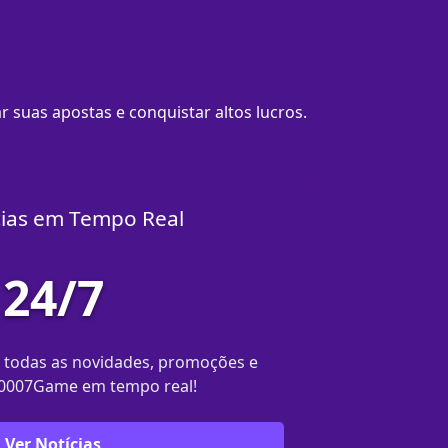
m
suas apostas e conquistar altos lucros.
cias em Tempo Real
24/7
e todas as novidades, promoções e
 0007Game em tempo real!
Ver Notícias