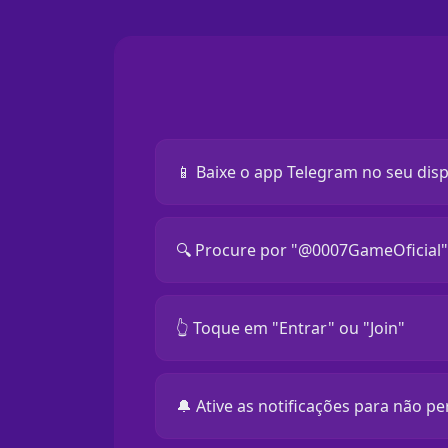
📱 Baixe o app Telegram no seu disp
🔍 Procure por "@0007GameOficial"
👆 Toque em "Entrar" ou "Join"
🔔 Ative as notificações para não p