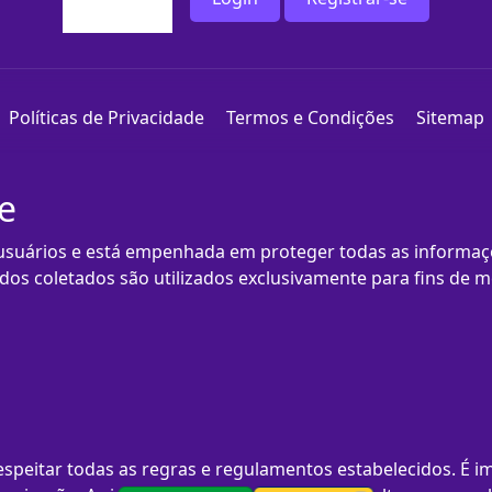
Políticas de Privacidade
Termos e Condições
Sitemap
de
 usuários e está empenhada em proteger todas as informaç
os coletados são utilizados exclusivamente para fins de m
eitar todas as regras e regulamentos estabelecidos. É im