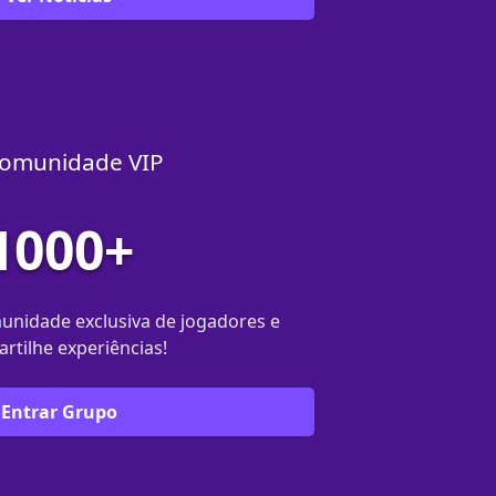
Comunidade VIP
1000+
unidade exclusiva de jogadores e
rtilhe experiências!
Entrar Grupo