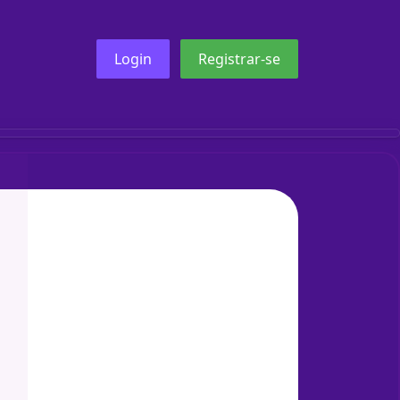
Login
Registrar-se