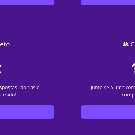
reto
👥 
t
espostas rápidas e
Junte-se a uma com
lizado!
compa
e