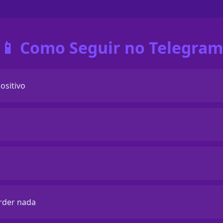
📱 Como Seguir no Telegram
ositivo
erder nada