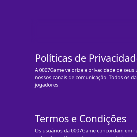
Políticas de Privacida
A 0007Game valoriza a privacidade de seus
nossos canais de comunicação. Todos os dad
jogadores.
Termos e Condições
Os usuários da 0007Game concordam em resp