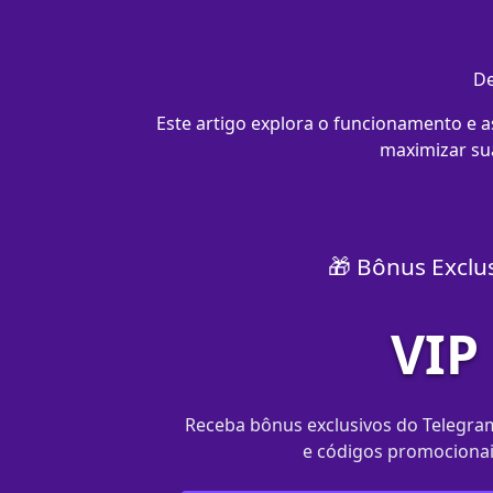
De
Este artigo explora o funcionamento e 
maximizar su
🎁 Bônus Exclu
VIP
Receba bônus exclusivos do Telegra
e códigos promocionai