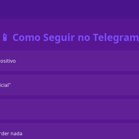
📱 Como Seguir no Telegram
ositivo
cial"
erder nada