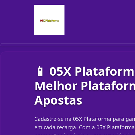
📱 05X Plataform
Melhor Platafor
Apostas
Cadastre-se na 05X Plataforma para ga
em cada recarga. Com a 05X Plataforma