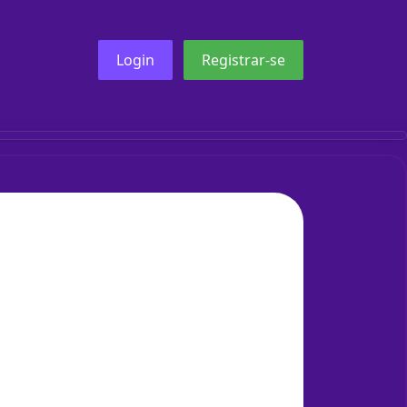
Login
Registrar-se