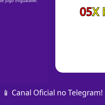
e jogo inigualável.
📱 Canal Oficial no Telegram!