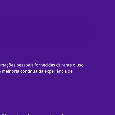
ormações pessoais fornecidas durante o uso
e melhoria contínua da experiência de