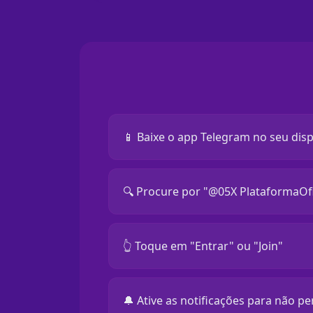
📱 Baixe o app Telegram no seu disp
🔍 Procure por "@05X PlataformaOfi
👆 Toque em "Entrar" ou "Join"
🔔 Ative as notificações para não p