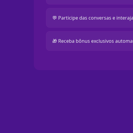
💬 Participe das conversas e interaj
🎁 Receba bônus exclusivos autom