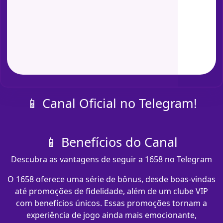
📱 Canal Oficial no Telegram!
📱 Benefícios do Canal
Descubra as vantagens de seguir a 1658 no Telegram
O 1658 oferece uma série de bônus, desde boas-vindas
até promoções de fidelidade, além de um clube VIP
com benefícios únicos. Essas promoções tornam a
experiência de jogo ainda mais emocionante,