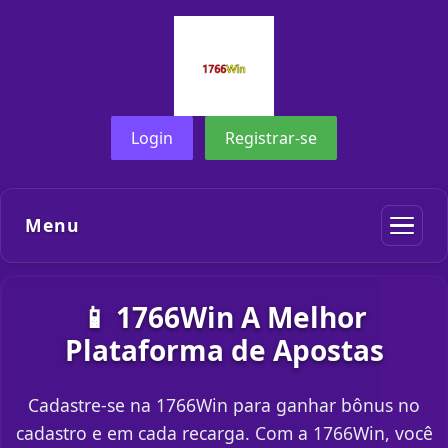
Login
Registrar-se
Menu
📱 1766Win A Melhor
Plataforma de Apostas
Cadastre-se na 1766Win para ganhar bônus no
cadastro e em cada recarga. Com a 1766Win, você