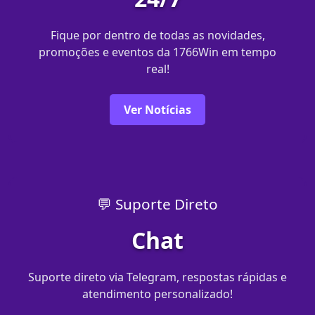
Fique por dentro de todas as novidades,
promoções e eventos da 1766Win em tempo
real!
Ver Notícias
💬 Suporte Direto
Chat
Suporte direto via Telegram, respostas rápidas e
atendimento personalizado!