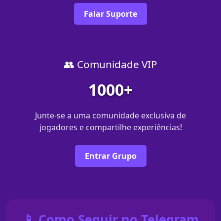
Falar Suporte
👥 Comunidade VIP
1000+
Junte-se a uma comunidade exclusiva de
jogadores e compartilhe experiências!
Entrar Grupo
📱 Como Seguir no Telegram