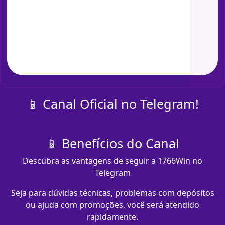
📱 Canal Oficial no Telegram!
📱 Benefícios do Canal
Descubra as vantagens de seguir a 1766Win no
Telegram
Seja para dúvidas técnicas, problemas com depósitos
ou ajuda com promoções, você será atendido
rapidamente.