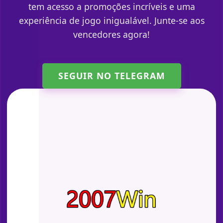
tem acesso a promoções incríveis e uma
experiência de jogo inigualável. Junte-se aos
vencedores agora!
SEGUIR NO TELEGRAM