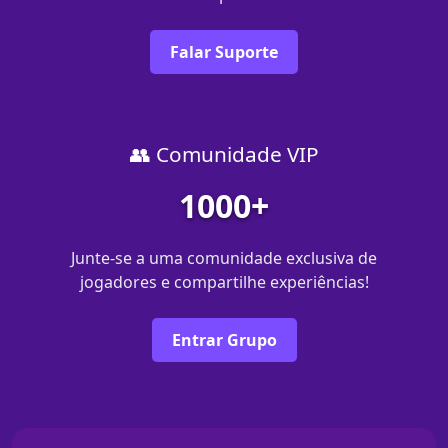
Falar Suporte
👥 Comunidade VIP
1000+
Junte-se a uma comunidade exclusiva de
jogadores e compartilhe experiências!
Entrar Grupo