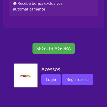
🎁 Receba bônus exclusivos
automaticamente
SEGUIR AGORA
Acessos
Login
Registrar-se