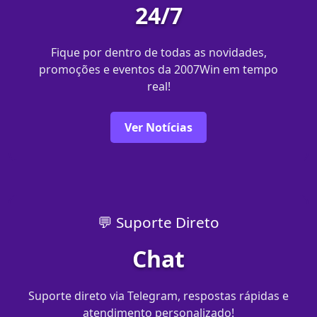
24/7
Fique por dentro de todas as novidades,
promoções e eventos da 2007Win em tempo
real!
Ver Notícias
💬 Suporte Direto
Chat
Suporte direto via Telegram, respostas rápidas e
atendimento personalizado!