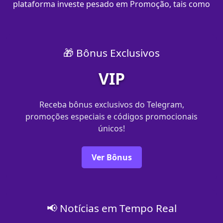
plataforma investe pesado em Promoção, tais como
🎁 Bônus Exclusivos
VIP
Receba bônus exclusivos do Telegram,
promoções especiais e códigos promocionais
únicos!
Ver Bônus
📢 Notícias em Tempo Real