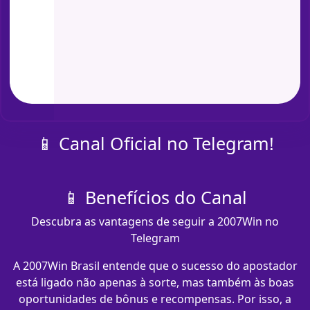
📱 Canal Oficial no Telegram!
📱 Benefícios do Canal
Descubra as vantagens de seguir a 2007Win no
Telegram
A 2007Win Brasil entende que o sucesso do apostador
está ligado não apenas à sorte, mas também às boas
oportunidades de bônus e recompensas. Por isso, a