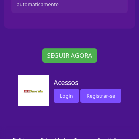
automaticamente
SEGUIR AGORA
Acessos
Login
Registrar-se