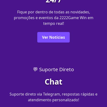
Fique por dentro de todas as novidades,
promoções e eventos da 2222Game Win em
tempo real!
Ver Notícias
💬 Suporte Direto
Chat
Suporte direto via Telegram, respostas rápidas e
atendimento personalizado!