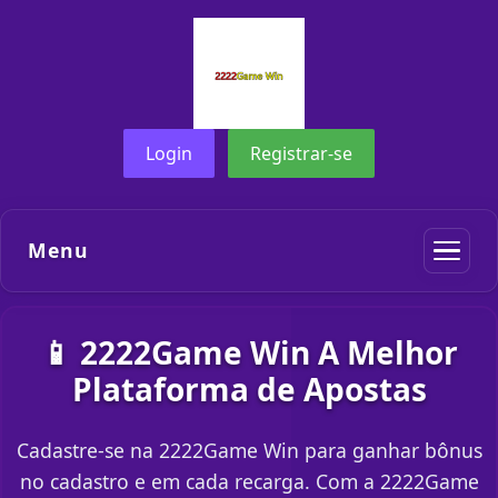
Login
Registrar-se
Menu
📱 2222Game Win A Melhor
Plataforma de Apostas
Cadastre-se na 2222Game Win para ganhar bônus
no cadastro e em cada recarga. Com a 2222Game