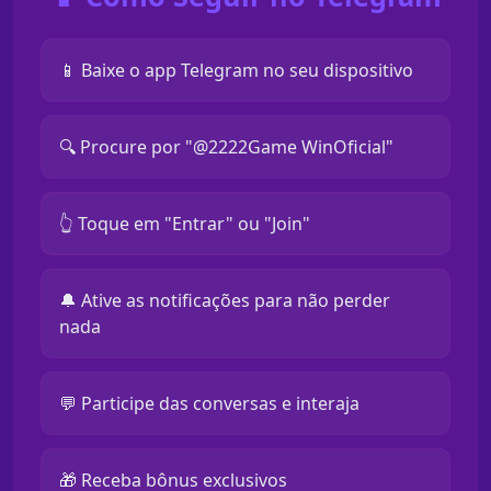
📱 Baixe o app Telegram no seu dispositivo
🔍 Procure por "@2222Game WinOficial"
👆 Toque em "Entrar" ou "Join"
🔔 Ative as notificações para não perder
nada
💬 Participe das conversas e interaja
🎁 Receba bônus exclusivos