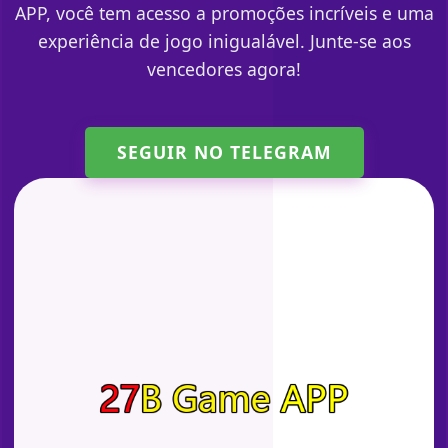
APP, você tem acesso a promoções incríveis e uma
experiência de jogo inigualável. Junte-se aos
vencedores agora!
SEGUIR NO TELEGRAM