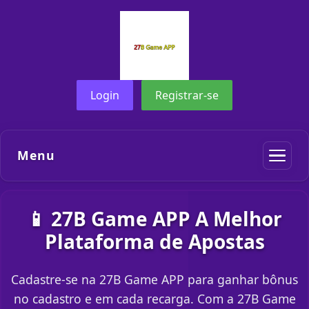
Login
Registrar-se
Menu
📱 27B Game APP A Melhor
Plataforma de Apostas
Cadastre-se na 27B Game APP para ganhar bônus
no cadastro e em cada recarga. Com a 27B Game