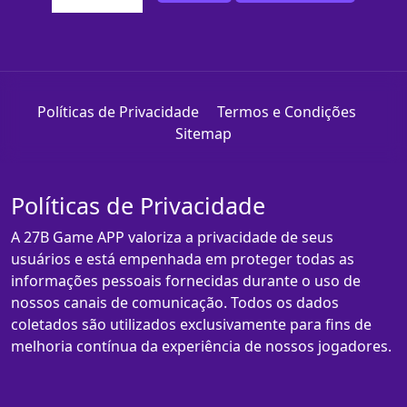
Políticas de Privacidade
Termos e Condições
Sitemap
Políticas de Privacidade
A 27B Game APP valoriza a privacidade de seus
usuários e está empenhada em proteger todas as
informações pessoais fornecidas durante o uso de
nossos canais de comunicação. Todos os dados
coletados são utilizados exclusivamente para fins de
melhoria contínua da experiência de nossos jogadores.