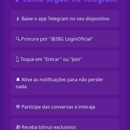
📱 Baixe o app Telegram no seu dispositivo
🔍 Procure por "@28G LoginOficial"
👆 Toque em "Entrar" ou "Join"
🔔 Ative as notificações para não perder
nada
💬 Participe das conversas e interaja
🎁 Receba bônus exclusivos