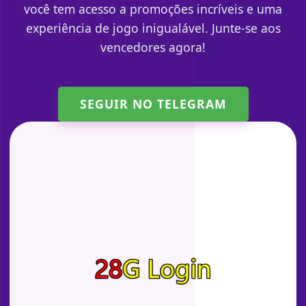
você tem acesso a promoções incríveis e uma
experiência de jogo inigualável. Junte-se aos
vencedores agora!
SEGUIR NO TELEGRAM