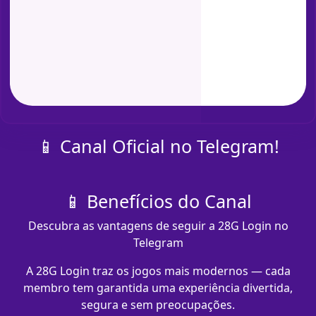
📱 Canal Oficial no Telegram!
📱 Benefícios do Canal
Descubra as vantagens de seguir a 28G Login no
Telegram
A 28G Login traz os jogos mais modernos — cada
membro tem garantida uma experiência divertida,
segura e sem preocupações.