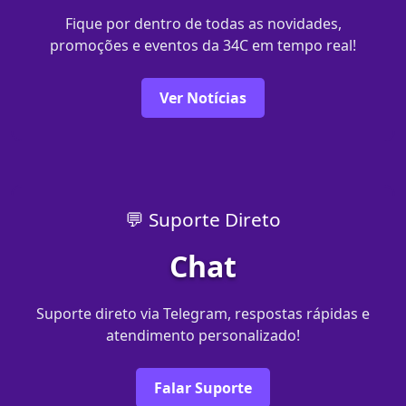
Fique por dentro de todas as novidades,
promoções e eventos da 34C em tempo real!
Ver Notícias
💬 Suporte Direto
Chat
Suporte direto via Telegram, respostas rápidas e
atendimento personalizado!
Falar Suporte