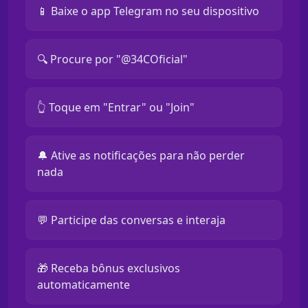
📱 Baixe o app Telegram no seu dispositivo
🔍 Procure por "@34COficial"
👆 Toque em "Entrar" ou "Join"
🔔 Ative as notificações para não perder
nada
💬 Participe das conversas e interaja
🎁 Receba bônus exclusivos
automaticamente