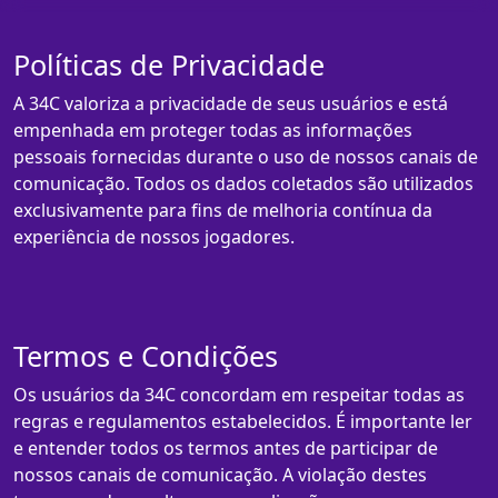
Políticas de Privacidade
A 34C valoriza a privacidade de seus usuários e está
empenhada em proteger todas as informações
pessoais fornecidas durante o uso de nossos canais de
comunicação. Todos os dados coletados são utilizados
exclusivamente para fins de melhoria contínua da
experiência de nossos jogadores.
Termos e Condições
Os usuários da 34C concordam em respeitar todas as
regras e regulamentos estabelecidos. É importante ler
e entender todos os termos antes de participar de
nossos canais de comunicação. A violação destes