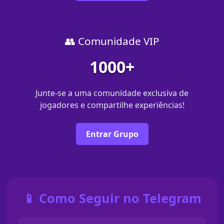
👥 Comunidade VIP
1000+
Junte-se a uma comunidade exclusiva de
jogadores e compartilhe experiências!
Entrar Grupo
📱 Como Seguir no Telegram