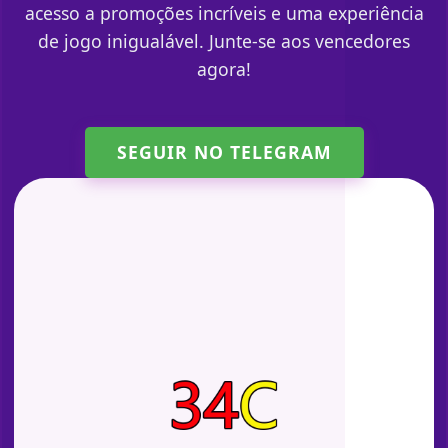
acesso a promoções incríveis e uma experiência
de jogo inigualável. Junte-se aos vencedores
agora!
SEGUIR NO TELEGRAM