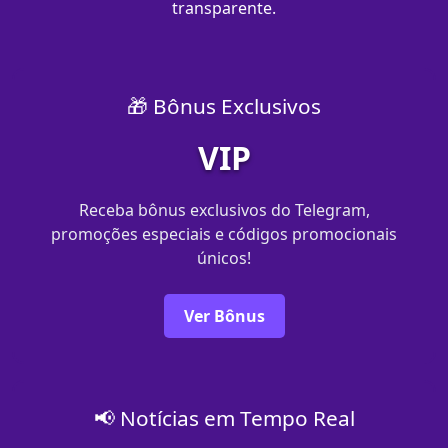
transparente.
🎁 Bônus Exclusivos
VIP
Receba bônus exclusivos do Telegram,
promoções especiais e códigos promocionais
únicos!
Ver Bônus
📢 Notícias em Tempo Real