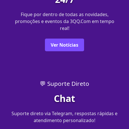
Fique por dentro de todas as novidades,
promoções e eventos da 3QQ.Com em tempo
real!
Ver Notícias
💬 Suporte Direto
Chat
Suporte direto via Telegram, respostas rápidas e
atendimento personalizado!