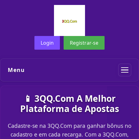
Login
Registrar-se
Menu
📱 3QQ.Com A Melhor
Plataforma de Apostas
Cadastre-se na 3QQ.Com para ganhar bônus no
cadastro e em cada recarga. Com a 3QQ.Com,