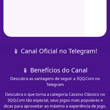
📱 Canal Oficial no Telegram!
📱 Benefícios do Canal
Descubra as vantagens de seguir a 3QQ.Com no
Telegram
Descubra o que torna a categoria Cassino Clássico no
3QQ.Com tão especial, seus jogos mais populares e
dicas para aproveitar ao máximo a experiência de jogo.