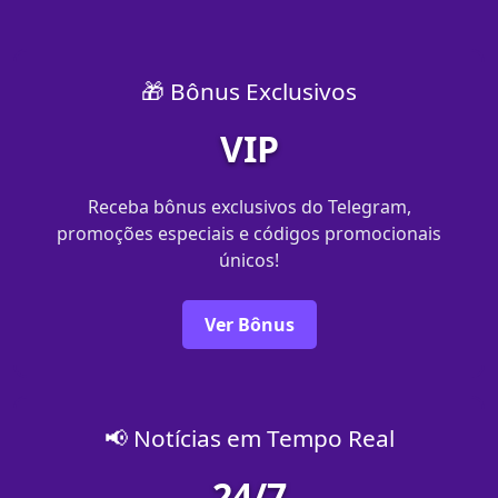
🎁 Bônus Exclusivos
VIP
Receba bônus exclusivos do Telegram,
promoções especiais e códigos promocionais
únicos!
Ver Bônus
📢 Notícias em Tempo Real
24/7