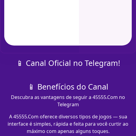
📱 Canal Oficial no Telegram!
📱 Benefícios do Canal
Descubra as vantagens de seguir a 45555.Com no
Telegram
A 45555.Com oferece diversos tipos de jogos — sua
interface é simples, rápida e feita para você curtir ao
máximo com apenas alguns toques.