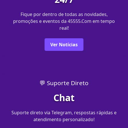
Fique por dentro de todas as novidades,
promoções e eventos da 45555.Com em tempo
real!
Ver Notícias
💬 Suporte Direto
Chat
Suporte direto via Telegram, respostas rápidas e
atendimento personalizado!