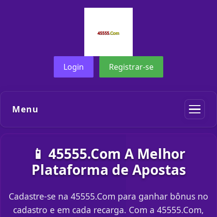
Login
Registrar-se
Menu
📱 45555.Com A Melhor
Plataforma de Apostas
Cadastre-se na 45555.Com para ganhar bônus no
cadastro e em cada recarga. Com a 45555.Com,