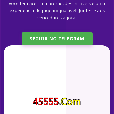
você tem acesso a promoções incríveis e uma
experiência de jogo inigualável. Junte-se aos
vencedores agora!
SEGUIR NO TELEGRAM