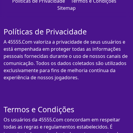
Políticas de Privacidade
Termos e Condições
Sitemap
Políticas de Privacidade
A 45555.Com valoriza a privacidade de seus usuários e
está empenhada em proteger todas as informações
pessoais fornecidas durante o uso de nossos canais de
comunicação. Todos os dados coletados são utilizados
exclusivamente para fins de melhoria contínua da
experiência de nossos jogadores.
Termos e Condições
Os usuários da 45555.Com concordam em respeitar
todas as regras e regulamentos estabelecidos. É