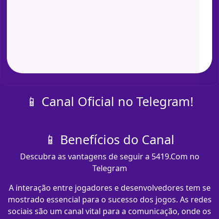
📱 Canal Oficial no Telegram!
📱 Benefícios do Canal
Descubra as vantagens de seguir a 5419.Com no
Telegram
A interação entre jogadores e desenvolvedores tem se
mostrado essencial para o sucesso dos jogos. As redes
sociais são um canal vital para a comunicação, onde os