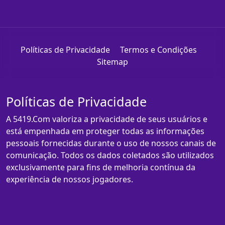
Políticas de Privacidade
Termos e Condições
Sitemap
Políticas de Privacidade
A 5419.Com valoriza a privacidade de seus usuários e
está empenhada em proteger todas as informações
pessoais fornecidas durante o uso de nossos canais de
comunicação. Todos os dados coletados são utilizados
exclusivamente para fins de melhoria contínua da
experiência de nossos jogadores.