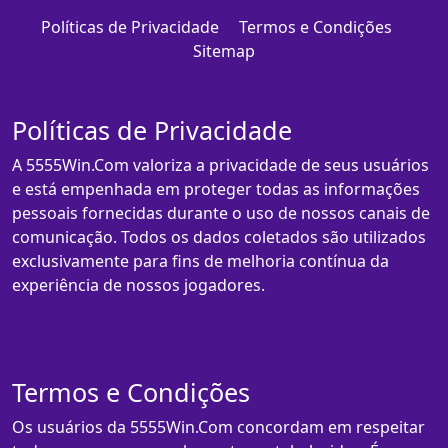
Políticas de Privacidade
Termos e Condições
Sitemap
Políticas de Privacidade
A 5555Win.Com valoriza a privacidade de seus usuários
e está empenhada em proteger todas as informações
pessoais fornecidas durante o uso de nossos canais de
comunicação. Todos os dados coletados são utilizados
exclusivamente para fins de melhoria contínua da
experiência de nossos jogadores.
Termos e Condições
Os usuários da 5555Win.Com concordam em respeitar