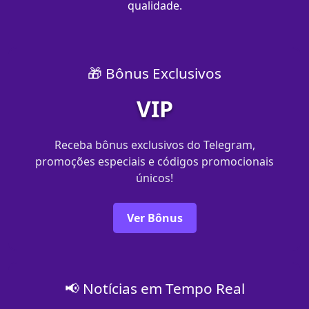
qualidade.
🎁 Bônus Exclusivos
VIP
Receba bônus exclusivos do Telegram,
promoções especiais e códigos promocionais
únicos!
Ver Bônus
📢 Notícias em Tempo Real