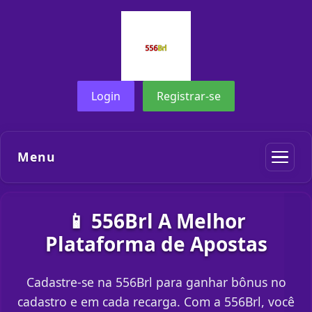
Login
Registrar-se
Menu
📱 556Brl A Melhor
Plataforma de Apostas
Cadastre-se na 556Brl para ganhar bônus no
cadastro e em cada recarga. Com a 556Brl, você