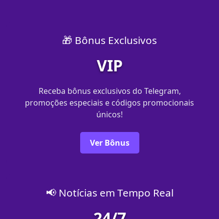
🎁 Bônus Exclusivos
VIP
Receba bônus exclusivos do Telegram,
promoções especiais e códigos promocionais
únicos!
Ver Bônus
📢 Notícias em Tempo Real
24/7