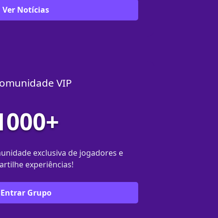
Ver Notícias
Comunidade VIP
1000+
unidade exclusiva de jogadores e
rtilhe experiências!
Entrar Grupo