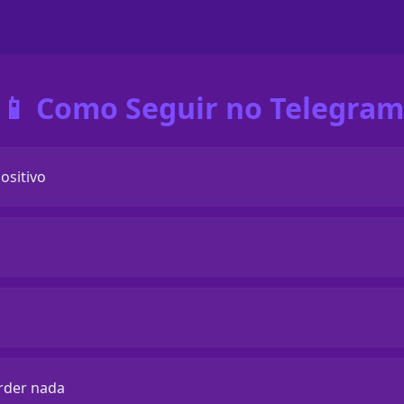
📱 Como Seguir no Telegram
ositivo
erder nada