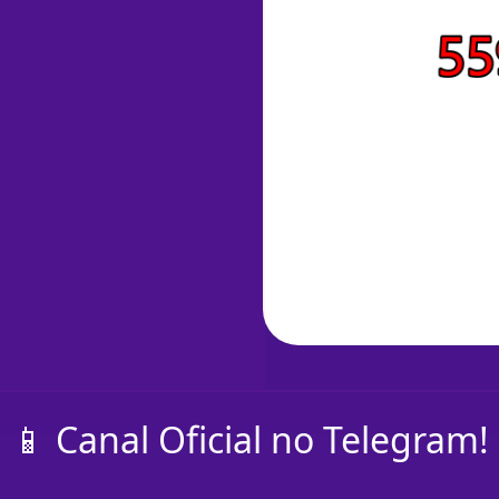
📱 Canal Oficial no Telegram!