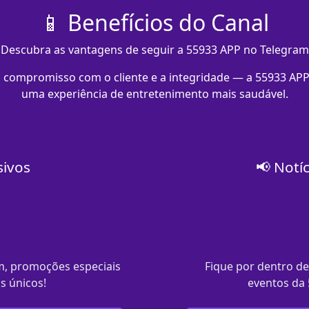
📱 Benefícios do Canal
Descubra as vantagens de seguir a 55933 APP no Telegram
 compromisso com o cliente e a integridade — a 55933 APP 
uma experiência de entretenimento mais saudável.
sivos
📢 Notí
m, promoções especiais
Fique por dentro d
s únicos!
eventos da