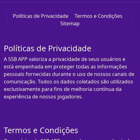
Políticas de Privacidade
Termos e Condições
Sitemap
Políticas de Privacidade
A 55B APP valoriza a privacidade de seus usuários e
está empenhada em proteger todas as informações
pessoais fornecidas durante o uso de nossos canais de
comunicação. Todos os dados coletados são utilizados
exclusivamente para fins de melhoria contínua da
experiência de nossos jogadores.
Termos e Condições