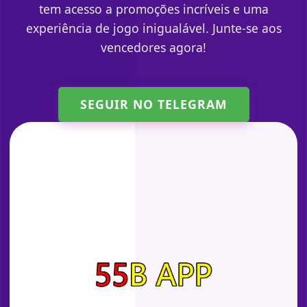
tem acesso a promoções incríveis e uma
experiência de jogo inigualável. Junte-se aos
vencedores agora!
SEGUIR NO TELEGRAM