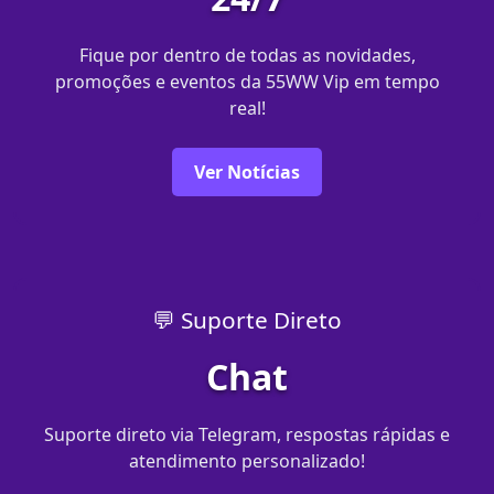
Fique por dentro de todas as novidades,
promoções e eventos da 55WW Vip em tempo
real!
Ver Notícias
💬 Suporte Direto
Chat
Suporte direto via Telegram, respostas rápidas e
atendimento personalizado!