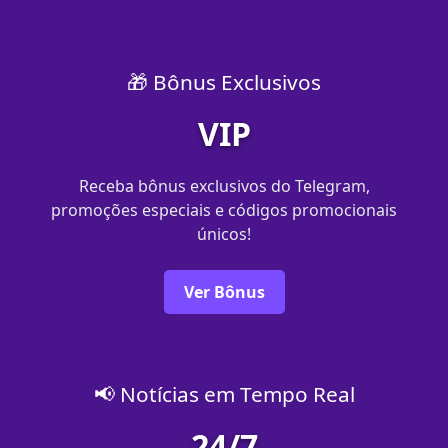
🎁 Bônus Exclusivos
VIP
Receba bônus exclusivos do Telegram,
promoções especiais e códigos promocionais
únicos!
Ver Bônus
📢 Notícias em Tempo Real
24/7