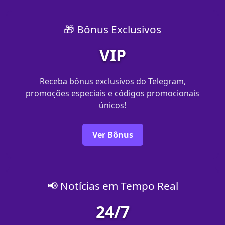
🎁 Bônus Exclusivos
VIP
Receba bônus exclusivos do Telegram,
promoções especiais e códigos promocionais
únicos!
Ver Bônus
📢 Notícias em Tempo Real
24/7