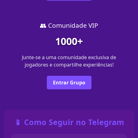
👥 Comunidade VIP
1000+
Junte-se a uma comunidade exclusiva de
jogadores e compartilhe experiências!
Entrar Grupo
📱 Como Seguir no Telegram