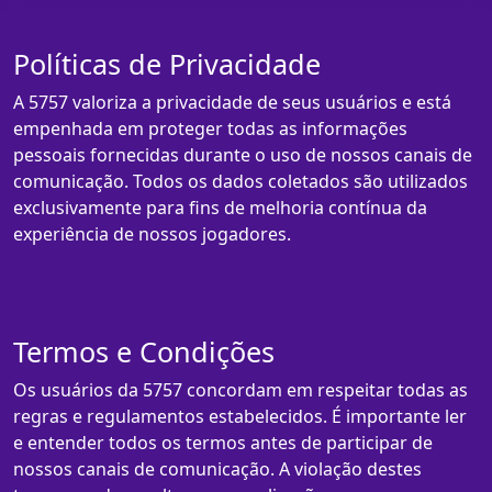
Políticas de Privacidade
A 5757 valoriza a privacidade de seus usuários e está
empenhada em proteger todas as informações
pessoais fornecidas durante o uso de nossos canais de
comunicação. Todos os dados coletados são utilizados
exclusivamente para fins de melhoria contínua da
experiência de nossos jogadores.
Termos e Condições
Os usuários da 5757 concordam em respeitar todas as
regras e regulamentos estabelecidos. É importante ler
e entender todos os termos antes de participar de
nossos canais de comunicação. A violação destes