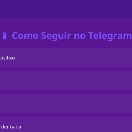
📱 Como Seguir no Telegram
ositivo
"
erder nada