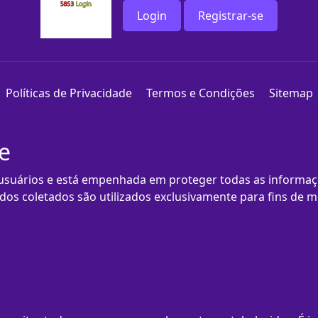
Login
Registrar-se
Políticas de Privacidade
Termos e Condições
Sitemap
de
s usuários e está empenhada em proteger todas as informaç
os coletados são utilizados exclusivamente para fins de m