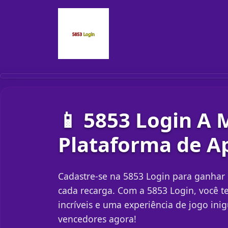
📱 5853 Login A 
Plataforma de A
Cadastre-se na 5853 Login para ganhar
cada recarga. Com a 5853 Login, você 
incríveis e uma experiência de jogo inig
vencedores agora!