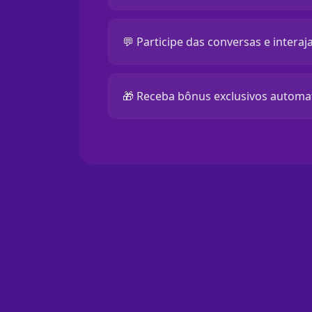
💬 Participe das conversas e interaj
🎁 Receba bônus exclusivos autom