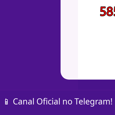
📱 Canal Oficial no Telegram!