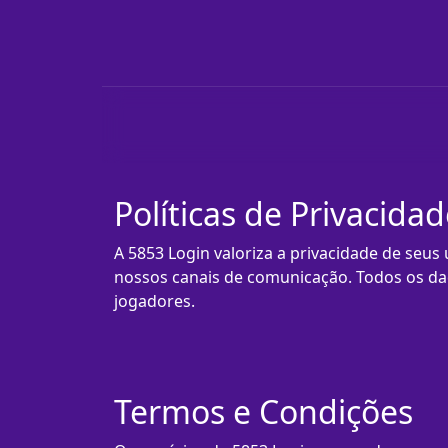
Políticas de Privacida
A 5853 Login valoriza a privacidade de seu
nossos canais de comunicação. Todos os dad
jogadores.
Termos e Condições