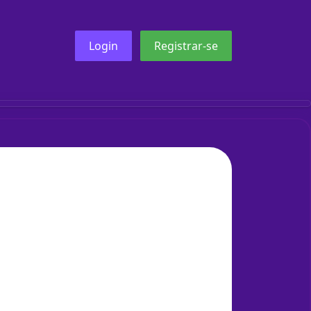
Login
Registrar-se