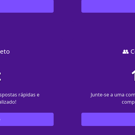
reto
👥 
t
espostas rápidas e
Junte-se a uma com
lizado!
compa
e