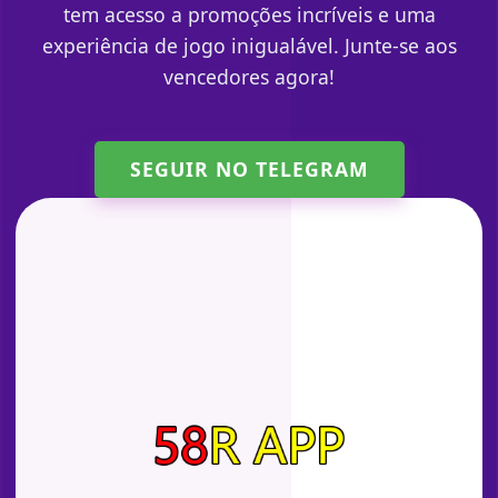
tem acesso a promoções incríveis e uma
experiência de jogo inigualável. Junte-se aos
vencedores agora!
SEGUIR NO TELEGRAM