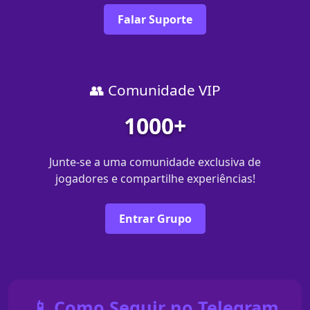
Falar Suporte
👥 Comunidade VIP
1000+
Junte-se a uma comunidade exclusiva de
jogadores e compartilhe experiências!
Entrar Grupo
📱 Como Seguir no Telegram