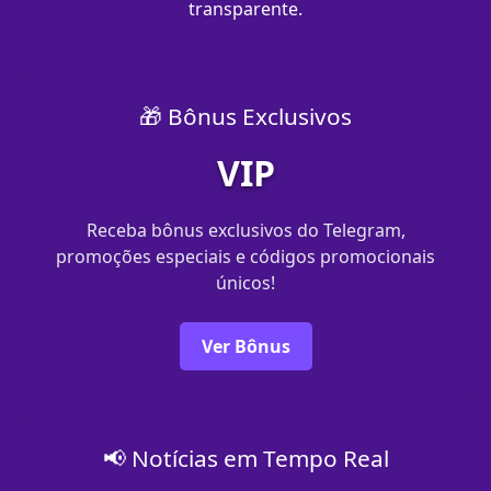
transparente.
🎁 Bônus Exclusivos
VIP
Receba bônus exclusivos do Telegram,
promoções especiais e códigos promocionais
únicos!
Ver Bônus
📢 Notícias em Tempo Real