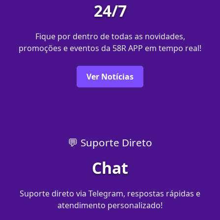
24/7
Fique por dentro de todas as novidades,
promoções e eventos da 58R APP em tempo real!
Ver Notícias
💬 Suporte Direto
Chat
Suporte direto via Telegram, respostas rápidas e
atendimento personalizado!