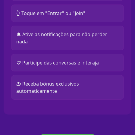
👆 Toque em "Entrar" ou "Join"
🔔 Ative as notificações para não perder
nada
💬 Participe das conversas e interaja
🎁 Receba bônus exclusivos
automaticamente