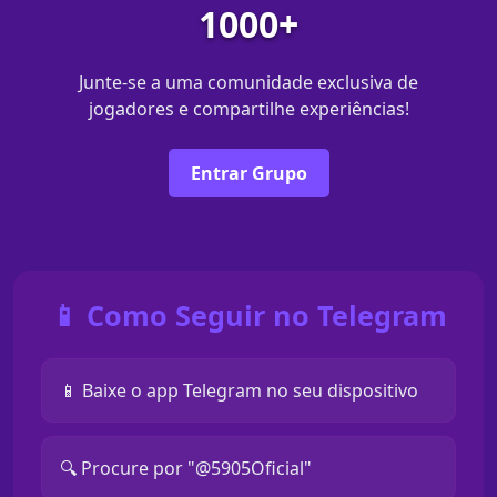
1000+
Junte-se a uma comunidade exclusiva de
jogadores e compartilhe experiências!
Entrar Grupo
📱 Como Seguir no Telegram
📱 Baixe o app Telegram no seu dispositivo
🔍 Procure por "@5905Oficial"