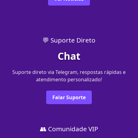
💬 Suporte Direto
Chat
Suporte direto via Telegram, respostas rápidas e
atendimento personalizado!
Falar Suporte
👥 Comunidade VIP