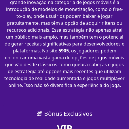
grande inovação na categoria de jogos móveis é a
introdução de modelos de monetização, como o free-
to-play, onde usuários podem baixar e jogar
gratuitamente, mas têm a opção de adquirir itens ou
recursos adicionais. Essa estratégia não apenas atrai
um público mais amplo, mas também tem o potencial
de gerar receitas significativas para desenvolvedores e
plataformas. No site
5905
, os jogadores podem
encontrar uma vasta gama de opções de jogos móveis
que vão desde clássicos como quebra-cabeças e jogos
de estratégia até opções mais recentes que utilizam
tecnologia de realidade aumentada e jogos multiplayer
online. Isso não só diversifica a experiência do joga.
🎁 Bônus Exclusivos
VIP