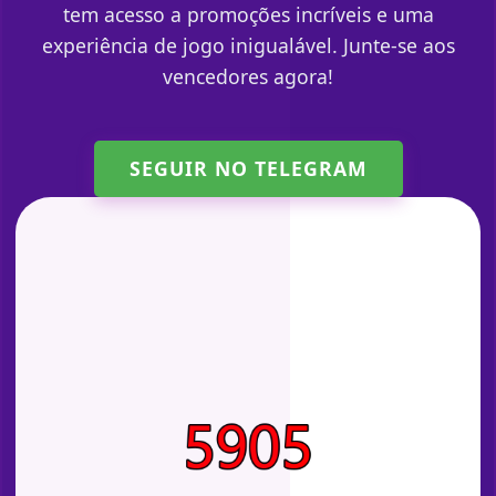
tem acesso a promoções incríveis e uma
experiência de jogo inigualável. Junte-se aos
vencedores agora!
SEGUIR NO TELEGRAM