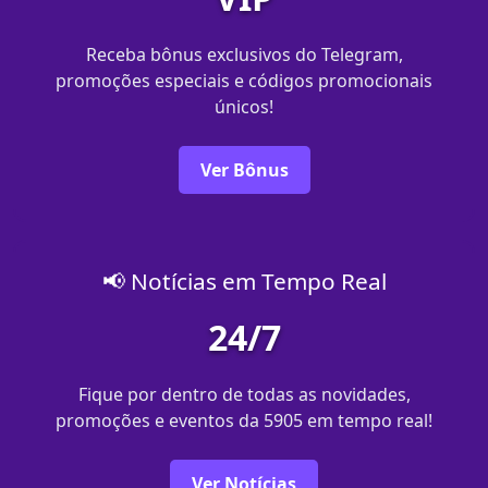
Receba bônus exclusivos do Telegram,
promoções especiais e códigos promocionais
únicos!
Ver Bônus
📢 Notícias em Tempo Real
24/7
Fique por dentro de todas as novidades,
promoções e eventos da 5905 em tempo real!
Ver Notícias