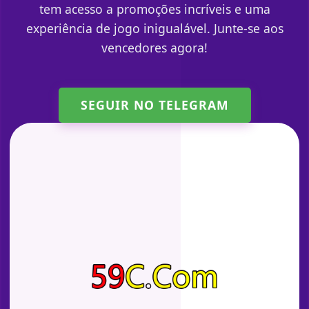
tem acesso a promoções incríveis e uma
experiência de jogo inigualável. Junte-se aos
vencedores agora!
SEGUIR NO TELEGRAM