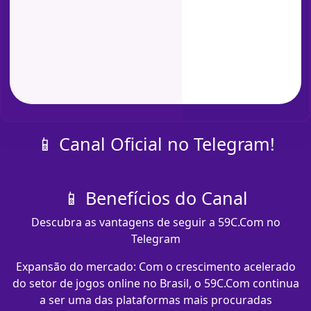
📱 Canal Oficial no Telegram!
📱 Benefícios do Canal
Descubra as vantagens de seguir a 59C.Com no
Telegram
Expansão do mercado: Com o crescimento acelerado
do setor de jogos online no Brasil, o 59C.Com continua
a ser uma das plataformas mais procuradas