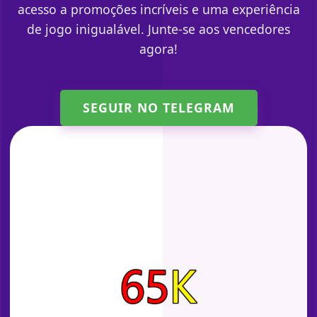
acesso a promoções incríveis e uma experiência
de jogo inigualável. Junte-se aos vencedores
agora!
SEGUIR NO TELEGRAM