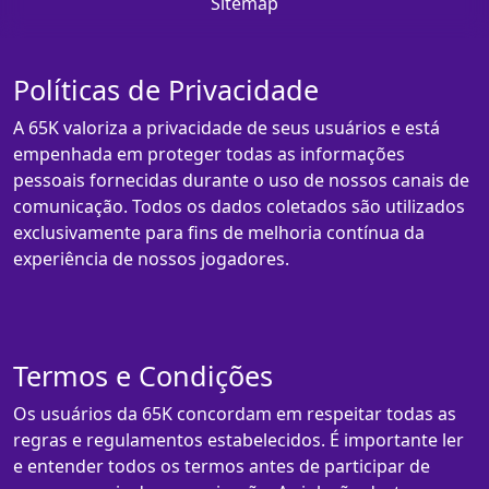
Sitemap
Políticas de Privacidade
A 65K valoriza a privacidade de seus usuários e está
empenhada em proteger todas as informações
pessoais fornecidas durante o uso de nossos canais de
comunicação. Todos os dados coletados são utilizados
exclusivamente para fins de melhoria contínua da
experiência de nossos jogadores.
Termos e Condições
Os usuários da 65K concordam em respeitar todas as
regras e regulamentos estabelecidos. É importante ler
e entender todos os termos antes de participar de