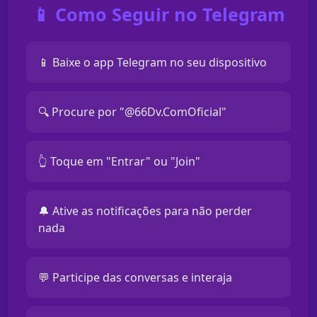
📱 Como Seguir no Telegram
📱 Baixe o app Telegram no seu dispositivo
🔍 Procure por "@66Dv.ComOficial"
👆 Toque em "Entrar" ou "Join"
🔔 Ative as notificações para não perder
nada
💬 Participe das conversas e interaja