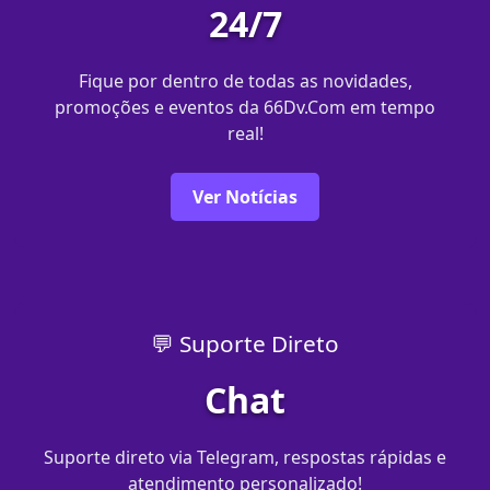
24/7
Fique por dentro de todas as novidades,
promoções e eventos da 66Dv.Com em tempo
real!
Ver Notícias
💬 Suporte Direto
Chat
Suporte direto via Telegram, respostas rápidas e
atendimento personalizado!