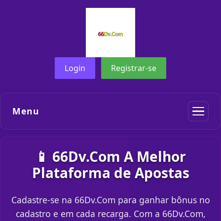
Login
Registrar-se
Menu
📱 66Dv.Com A Melhor
Plataforma de Apostas
Cadastre-se na 66Dv.Com para ganhar bônus no
cadastro e em cada recarga. Com a 66Dv.Com,