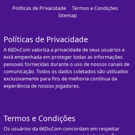
Políticas de Privacidade
Termos e Condições
Sitemap
Políticas de Privacidade
A 66Dv.Com valoriza a privacidade de seus usuários e
está empenhada em proteger todas as informações
pessoais fornecidas durante o uso de nossos canais de
comunicação. Todos os dados coletados são utilizados
exclusivamente para fins de melhoria contínua da
experiência de nossos jogadores.
Termos e Condições
Os usuários da 66Dv.Com concordam em respeitar