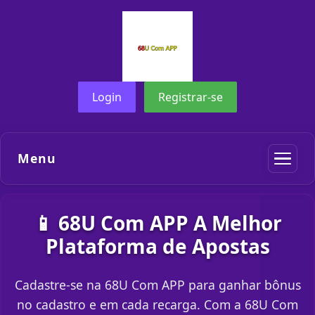
Login
Registrar-se
Menu
📱 68U Com APP A Melhor
Plataforma de Apostas
Cadastre-se na 68U Com APP para ganhar bônus
no cadastro e em cada recarga. Com a 68U Com