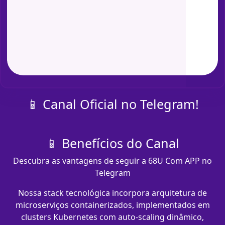
📱 Canal Oficial no Telegram!
📱 Benefícios do Canal
Descubra as vantagens de seguir a 68U Com APP no
Telegram
Nossa stack tecnológica incorpora arquitetura de
microserviços containerizados, implementados em
clusters Kubernetes com auto-scaling dinâmico,