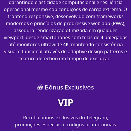
garantindo elasticidade computacional e resiliência
operacional mesmo sob condições de carga extrema. O
frontend responsive, desenvolvido com frameworks
modernos e princípios de progressive web app (PWA),
assegura renderização otimizada em qualquer
viewport, desde smartphones com telas de 4 polegadas
até monitores ultrawide 4K, mantendo consistência
visual e funcional através de adaptive design patterns e
feature detection em tempo de execução.
🎁 Bônus Exclusivos
VIP
Receba bônus exclusivos do Telegram,
promoções especiais e códigos promocionais