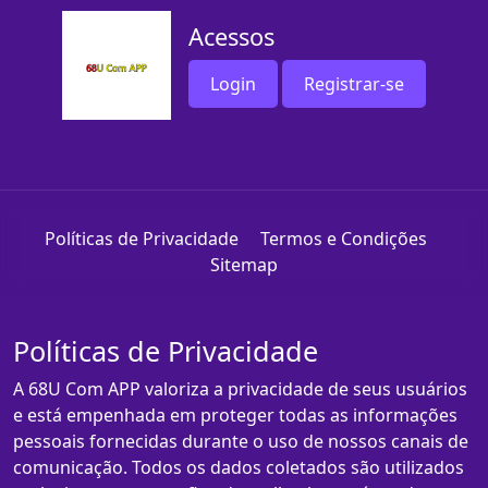
Acessos
Login
Registrar-se
Políticas de Privacidade
Termos e Condições
Sitemap
Políticas de Privacidade
A 68U Com APP valoriza a privacidade de seus usuários
e está empenhada em proteger todas as informações
pessoais fornecidas durante o uso de nossos canais de
comunicação. Todos os dados coletados são utilizados