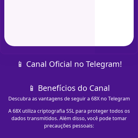
📱 Canal Oficial no Telegram!
📱 Benefícios do Canal
Descubra as vantagens de seguir a 68X no Telegram
A 68X utiliza criptografia SSL para proteger todos os
dados transmitidos. Além disso, você pode tomar
precauções pessoais: