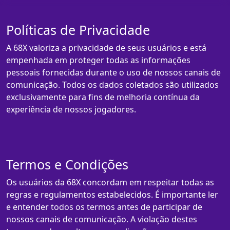
Políticas de Privacidade
A 68X valoriza a privacidade de seus usuários e está
empenhada em proteger todas as informações
pessoais fornecidas durante o uso de nossos canais de
comunicação. Todos os dados coletados são utilizados
exclusivamente para fins de melhoria contínua da
experiência de nossos jogadores.
Termos e Condições
Os usuários da 68X concordam em respeitar todas as
regras e regulamentos estabelecidos. É importante ler
e entender todos os termos antes de participar de
nossos canais de comunicação. A violação destes