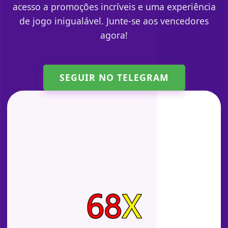
acesso a promoções incríveis e uma experiência
de jogo inigualável. Junte-se aos vencedores
agora!
SEGUIR NO TELEGRAM