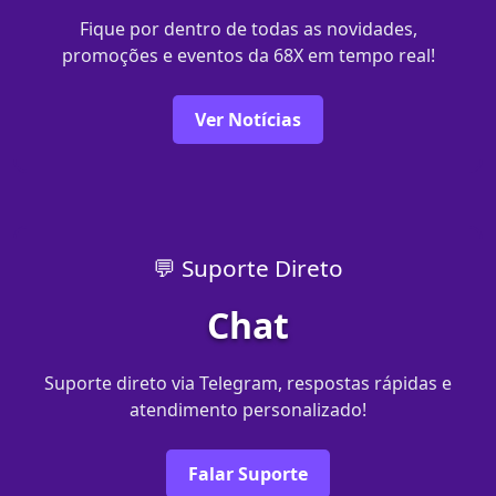
Fique por dentro de todas as novidades,
promoções e eventos da 68X em tempo real!
Ver Notícias
💬 Suporte Direto
Chat
Suporte direto via Telegram, respostas rápidas e
atendimento personalizado!
Falar Suporte