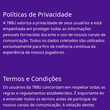
Políticas de Privacidade
A 788U valoriza a privacidade de seus usuários e está
empenhada em proteger todas as informações
pessoais fornecidas durante o uso de nossos canais de
comunicação. Todos os dados coletados são utilizados
exclusivamente para fins de melhoria contínua da
experiência de nossos jogadores.
Termos e Condições
Os usuários da 788U concordam em respeitar todas as
regras e regulamentos estabelecidos. É importante ler
e entender todos os termos antes de participar de
nossos canais de comunicação. A violação destes