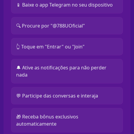
📱 Baixe o app Telegram no seu dispositivo
🔍 Procure por "@788UOficial"
👆 Toque em "Entrar" ou "Join"
🔔 Ative as notificações para não perder
nada
💬 Participe das conversas e interaja
🎁 Receba bônus exclusivos
automaticamente