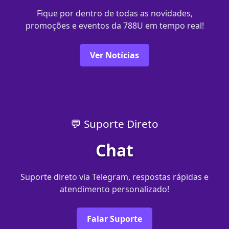
Fique por dentro de todas as novidades,
promoções e eventos da 788U em tempo real!
Ver Notícias
💬 Suporte Direto
Chat
Suporte direto via Telegram, respostas rápidas e
atendimento personalizado!
Falar Suporte