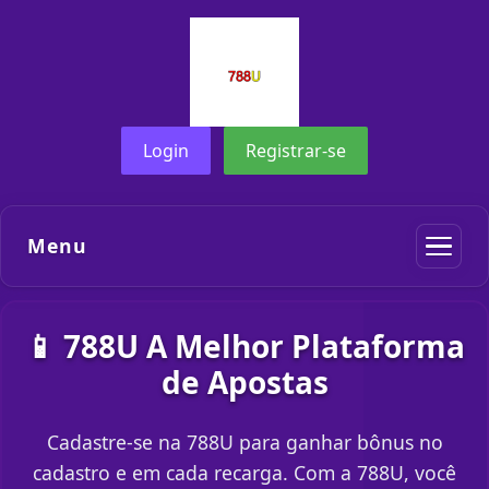
Login
Registrar-se
Menu
📱 788U A Melhor Plataforma
de Apostas
Cadastre-se na 788U para ganhar bônus no
cadastro e em cada recarga. Com a 788U, você