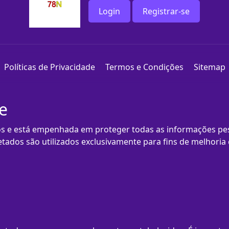
Login
Registrar-se
Políticas de Privacidade
Termos e Condições
Sitemap
de
ios e está empenhada em proteger todas as informações pe
tados são utilizados exclusivamente para fins de melhoria