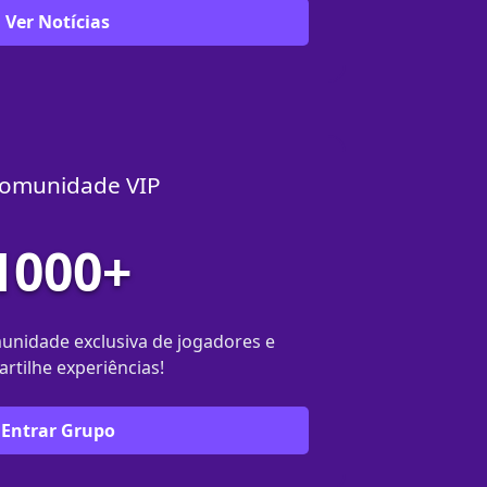
Ver Notícias
Comunidade VIP
1000+
unidade exclusiva de jogadores e
rtilhe experiências!
Entrar Grupo