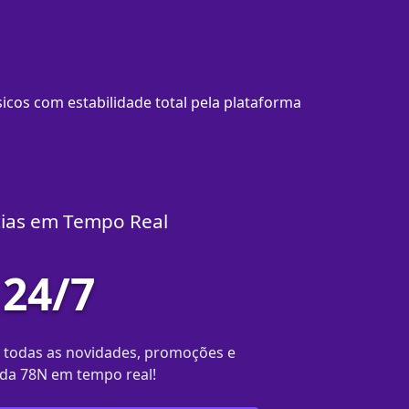
icos com estabilidade total pela plataforma
cias em Tempo Real
24/7
e todas as novidades, promoções e
 da 78N em tempo real!