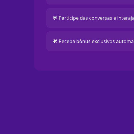
💬 Participe das conversas e interaj
🎁 Receba bônus exclusivos autom