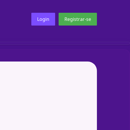
Login
Registrar-se