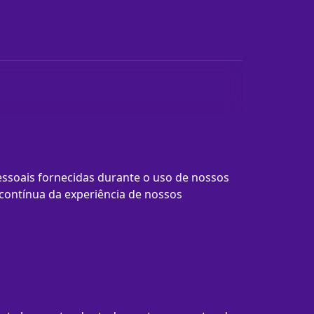
essoais fornecidas durante o uso de nossos
 contínua da experiência de nossos