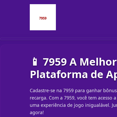
📱 7959 A Melhor
Plataforma de A
Cadastre-se na 7959 para ganhar bônus
recarga. Com a 7959, você tem acesso a
uma experiência de jogo inigualável. J
agora!