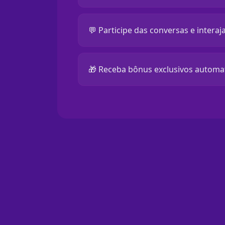
💬 Participe das conversas e interaj
🎁 Receba bônus exclusivos autom