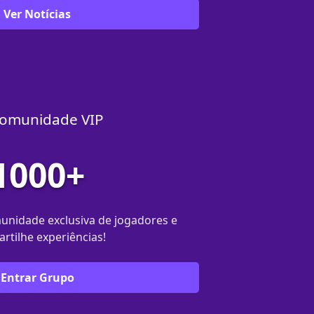
Ver Notícias
Comunidade VIP
1000+
unidade exclusiva de jogadores e
rtilhe experiências!
Entrar Grupo