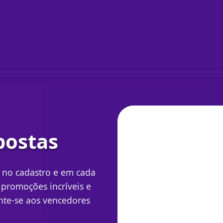
postas
 no cadastro e em cada
 promoções incríveis e
unte-se aos vencedores