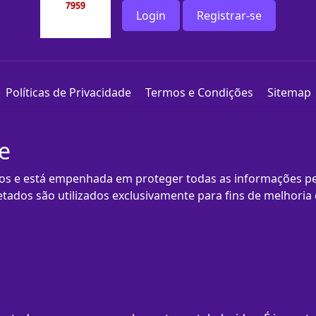
Login
Registrar-se
Políticas de Privacidade
Termos e Condições
Sitemap
de
rios e está empenhada em proteger todas as informações p
tados são utilizados exclusivamente para fins de melhoria