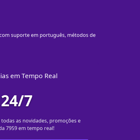
o, com suporte em português, métodos de
cias em Tempo Real
24/7
e todas as novidades, promoções e
da 7959 em tempo real!