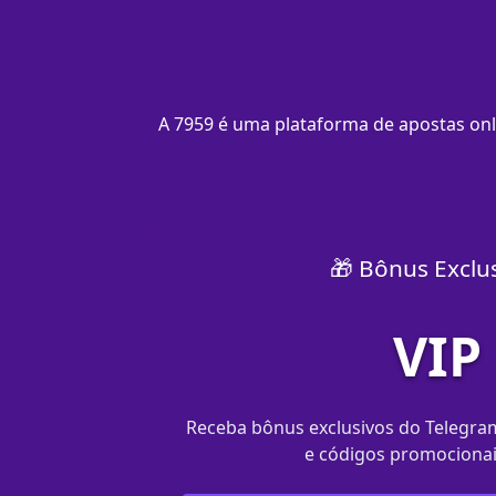
A 7959 é uma plataforma de apostas onl
🎁 Bônus Exclu
VIP
Receba bônus exclusivos do Telegra
e códigos promocionai