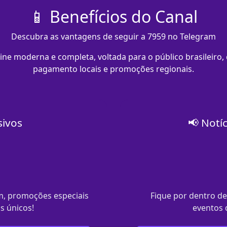
📱 Benefícios do Canal
Descubra as vantagens de seguir a 7959 no Telegram
ine moderna e completa, voltada para o público brasileir
pagamento locais e promoções regionais.
sivos
📢 Notí
m, promoções especiais
Fique por dentro d
s únicos!
eventos 