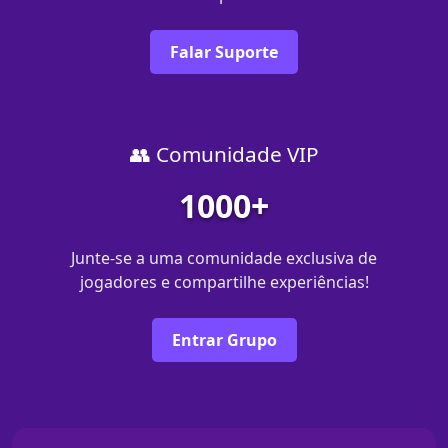
Falar Suporte
👥 Comunidade VIP
1000+
Junte-se a uma comunidade exclusiva de
jogadores e compartilhe experiências!
Entrar Grupo