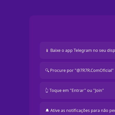
📱 Baixe o app Telegram no seu disp
🔍 Procure por "@7R7R.ComOficial"
👆 Toque em "Entrar" ou "Join"
🔔 Ative as notificações para não p