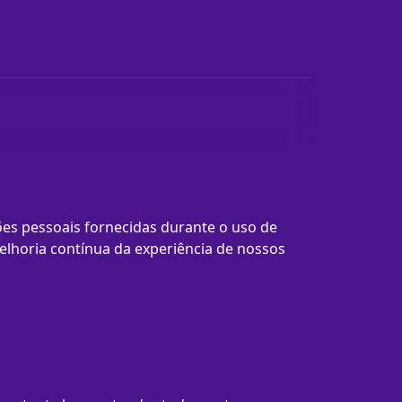
es pessoais fornecidas durante o uso de
elhoria contínua da experiência de nossos