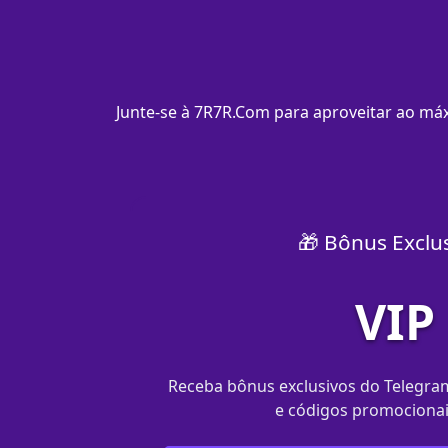
Junte-se à 7R7R.Com para aproveitar ao máx
🎁 Bônus Exclu
VIP
Receba bônus exclusivos do Telegra
e códigos promocionai