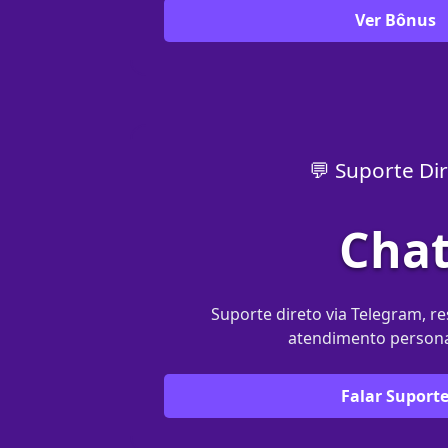
Ver Bônus
💬 Suporte Di
Cha
Suporte direto via Telegram, r
atendimento persona
Falar Suport