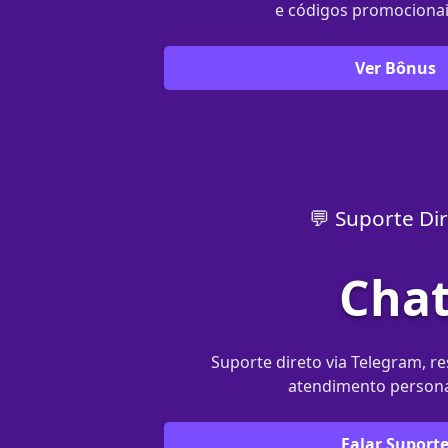
e códigos promocionai
Ver Bônus
💬 Suporte Di
Cha
Suporte direto via Telegram, r
atendimento persona
Falar Suport