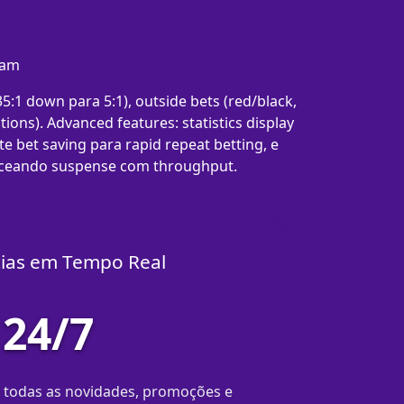
ram
5:1 down para 5:1), outside bets (red/black,
tions). Advanced features: statistics display
e bet saving para rapid repeat betting, e
alanceando suspense com throughput.
cias em Tempo Real
24/7
e todas as novidades, promoções e