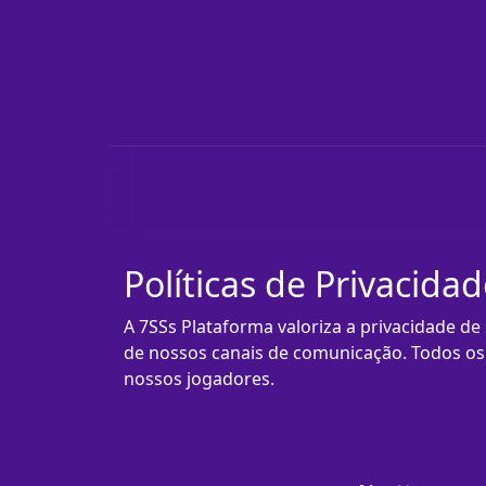
Políticas de Privacida
A 7SSs Plataforma valoriza a privacidade d
de nossos canais de comunicação. Todos os 
nossos jogadores.