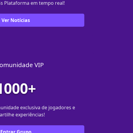
Ss Plataforma em tempo real!
Ver Notícias
Comunidade VIP
1000+
unidade exclusiva de jogadores e
rtilhe experiências!
Entrar Grupo