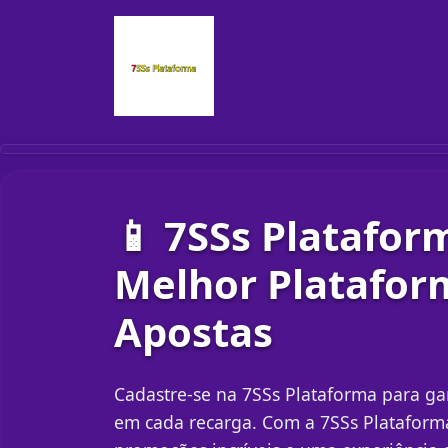
📱 7SSs Platafor
Melhor Platafor
Apostas
Cadastre-se na 7SSs Plataforma para g
em cada recarga. Com a 7SSs Plataforma