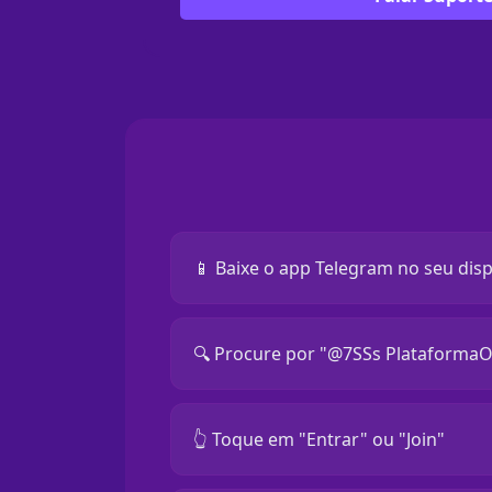
📱 Baixe o app Telegram no seu disp
🔍 Procure por "@7SSs PlataformaOf
👆 Toque em "Entrar" ou "Join"