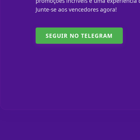
promoções incríveis e uma experiência d
Junte-se aos vencedores agora!
SEGUIR NO TELEGRAM