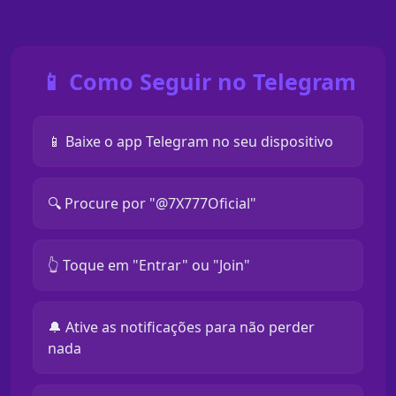
📱 Como Seguir no Telegram
📱 Baixe o app Telegram no seu dispositivo
🔍 Procure por "@7X777Oficial"
👆 Toque em "Entrar" ou "Join"
🔔 Ative as notificações para não perder
nada