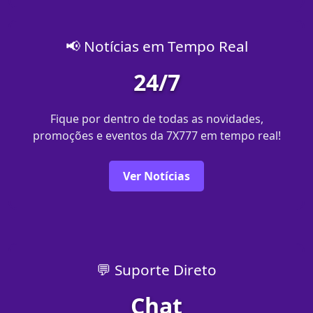
📢 Notícias em Tempo Real
24/7
Fique por dentro de todas as novidades,
promoções e eventos da 7X777 em tempo real!
Ver Notícias
💬 Suporte Direto
Chat