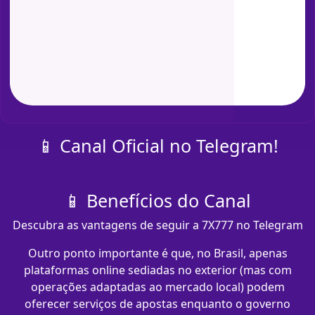
📱 Canal Oficial no Telegram!
📱 Benefícios do Canal
Descubra as vantagens de seguir a 7X777 no Telegram
Outro ponto importante é que, no Brasil, apenas
plataformas online sediadas no exterior (mas com
operações adaptadas ao mercado local) podem
oferecer serviços de apostas enquanto o governo