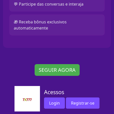
💬 Participe das conversas e interaja
🎁 Receba bônus exclusivos
automaticamente
SEGUIR AGORA
Acessos
Login
Registrar-se