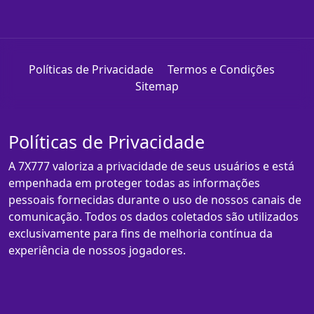
Políticas de Privacidade
Termos e Condições
Sitemap
Políticas de Privacidade
A 7X777 valoriza a privacidade de seus usuários e está
empenhada em proteger todas as informações
pessoais fornecidas durante o uso de nossos canais de
comunicação. Todos os dados coletados são utilizados
exclusivamente para fins de melhoria contínua da
experiência de nossos jogadores.