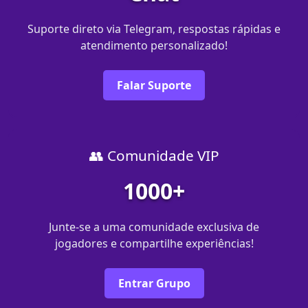
Suporte direto via Telegram, respostas rápidas e
atendimento personalizado!
Falar Suporte
👥 Comunidade VIP
1000+
Junte-se a uma comunidade exclusiva de
jogadores e compartilhe experiências!
Entrar Grupo