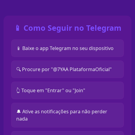
📱 Como Seguir no Telegram
📱 Baixe o app Telegram no seu dispositivo
🔍 Procure por "@7YAA PlataformaOficial"
👆 Toque em "Entrar" ou "Join"
🔔 Ative as notificações para não perder
nada