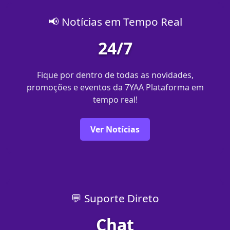
📢 Notícias em Tempo Real
24/7
Fique por dentro de todas as novidades,
promoções e eventos da 7YAA Plataforma em
tempo real!
Ver Notícias
💬 Suporte Direto
Chat