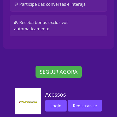
💬 Participe das conversas e interaja
🎁 Receba bônus exclusivos
automaticamente
SEGUIR AGORA
Acessos
Login
Registrar-se