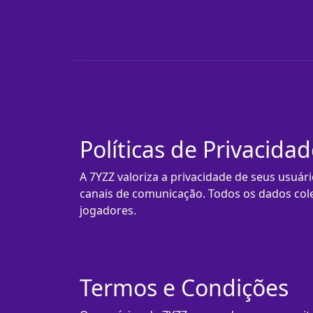
Políticas de Privacida
A 7YZZ valoriza a privacidade de seus usuá
canais de comunicação. Todos os dados cole
jogadores.
Termos e Condições