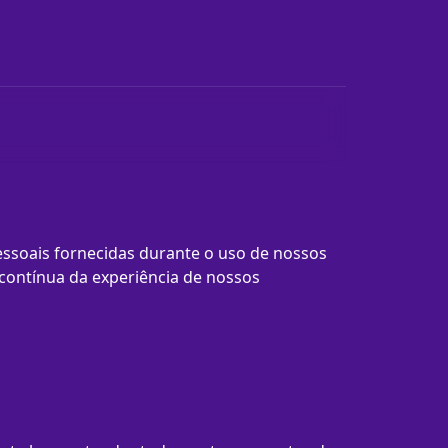
essoais fornecidas durante o uso de nossos
 contínua da experiência de nossos