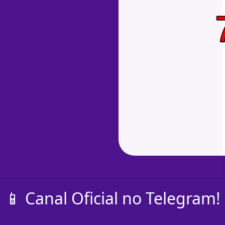
📱 Canal Oficial no Telegram!