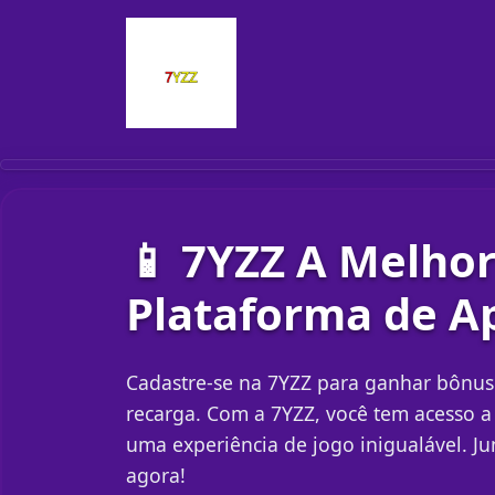
📱 7YZZ A Melho
Plataforma de A
Cadastre-se na 7YZZ para ganhar bônus
recarga. Com a 7YZZ, você tem acesso a
uma experiência de jogo inigualável. J
agora!