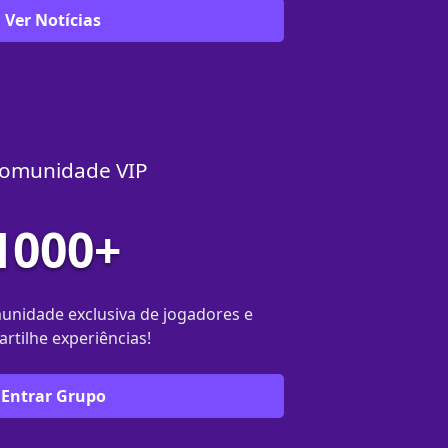
Ver Notícias
Comunidade VIP
1000+
unidade exclusiva de jogadores e
rtilhe experiências!
Entrar Grupo