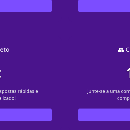
reto
👥 
t
espostas rápidas e
Junte-se a uma com
lizado!
compa
e