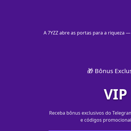
A 7YZZ abre as portas para a riqueza —
🎁 Bônus Exclu
VIP
Receba bônus exclusivos do Telegra
e códigos promocionai