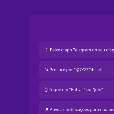
📱 Baixe o app Telegram no seu disp
🔍 Procure por "@7YZZOficial"
👆 Toque em "Entrar" ou "Join"
🔔 Ative as notificações para não p