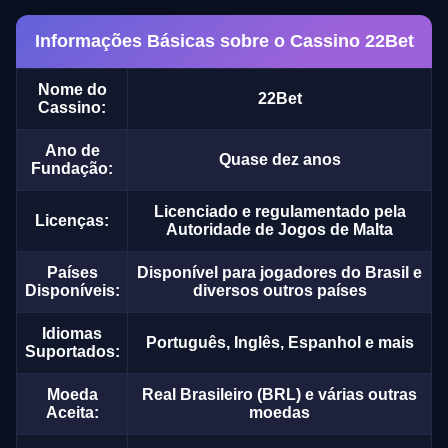
Informações Básicas sobre o Cassino 22Bet
Nome do
22Bet
Cassino:
Ano de
Quase dez anos
Fundação:
Licenciado e regulamentado pela
Licenças:
Autoridade de Jogos de Malta
Países
Disponível para jogadores do Brasil e
Disponíveis:
diversos outros países
Idiomas
Português, Inglês, Espanhol e mais
Suportados:
Moeda
Real Brasileiro (BRL) e várias outras
Aceita:
moedas