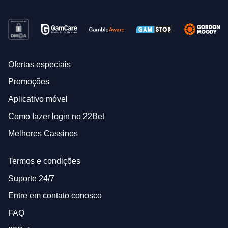
Ofertas especiais
Promoções
Aplicativo móvel
Como fazer login no 22Bet
Melhores Cassinos
Termos e condições
Suporte 24/7
Entre em contato conosco
FAQ