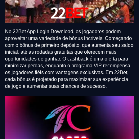
No 22Bet App Login Download, os jogadores podem
aproveitar uma variedade de bônus incríveis. Começando
com o bônus de primeiro depósito, que aumenta seu saldo
inicial, até as rodadas gratuitas que oferecem mais
oportunidades de ganhar. O cashback é uma oferta para
minimizar perdas, enquanto o programa VIP recompensa
os jogadores fiéis com vantagens exclusivas. Em 22Bet,
cada bônus é projetado para maximizar sua experiência
de jogo e aumentar suas chances de sucesso.